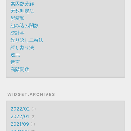
素因数分解
素数判定法
累積和
組み込み関数
統計学
繰り返し二乘法
試し割り法
逆元
音声
高階関数
WIDGET.ARCHIVES
2022/02
1
2022/01
2
2021/09
1