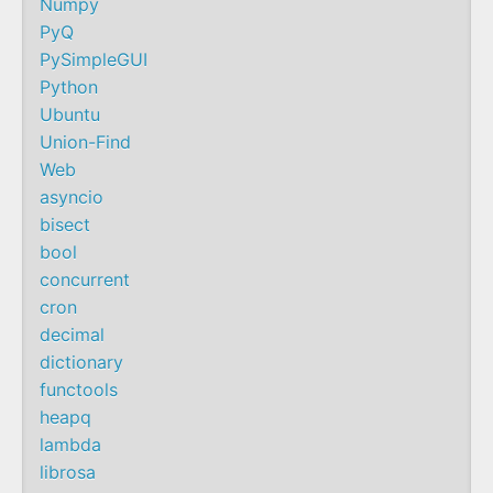
Numpy
PyQ
PySimpleGUI
Python
Ubuntu
Union-Find
Web
asyncio
bisect
bool
concurrent
cron
decimal
dictionary
functools
heapq
lambda
librosa