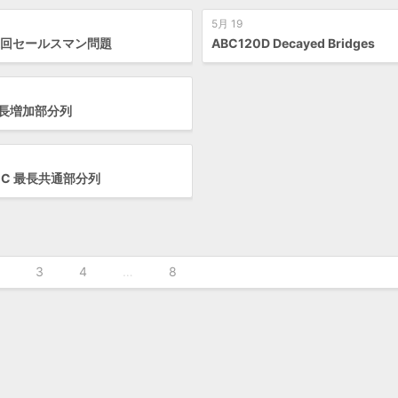
5月 19
 巡回セールスマン問題
ABC120D Decayed Bridges
 最長増加部分列
10C 最長共通部分列
3
4
…
8