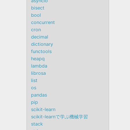
asyncio
bisect
bool
concurrent
cron
decimal
dictionary
functools
heapq
lambda
librosa
list
os
pandas
pip
scikit-learn
scikit-learnで学ぶ機械学習
stack