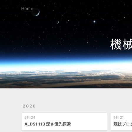
Home
Home
機
2020
5月 24
5月 21
ALDS1 11B 深さ優先探索
競技プロ