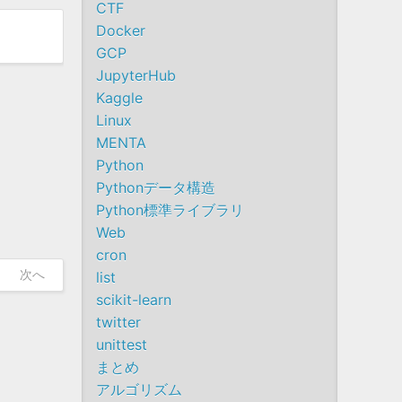
CTF
Docker
GCP
JupyterHub
Kaggle
Linux
MENTA
Python
Pythonデータ構造
Python標準ライブラリ
Web
cron
次へ
list
scikit-learn
twitter
unittest
まとめ
アルゴリズム