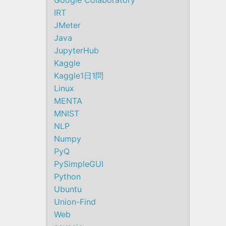
Google Colaboratory
IRT
JMeter
Java
JupyterHub
Kaggle
Kaggle1日1問
Linux
MENTA
MNIST
NLP
Numpy
PyQ
PySimpleGUI
Python
Ubuntu
Union-Find
Web