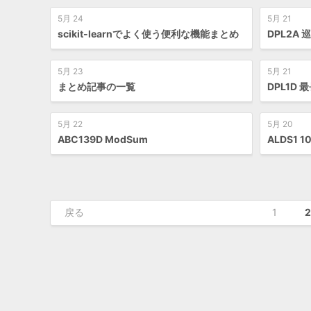
5月 24
5月 21
scikit-learnでよく使う便利な機能まとめ
DPL2A
5月 23
5月 21
まとめ記事の一覧
DPL1D
5月 22
5月 20
ABC139D ModSum
ALDS1 
戻る
1
2