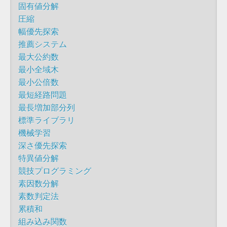
固有値分解
圧縮
幅優先探索
推薦システム
最大公約数
最小全域木
最小公倍数
最短経路問題
最長増加部分列
標準ライブラリ
機械学習
深さ優先探索
特異値分解
競技プログラミング
素因数分解
素数判定法
累積和
組み込み関数