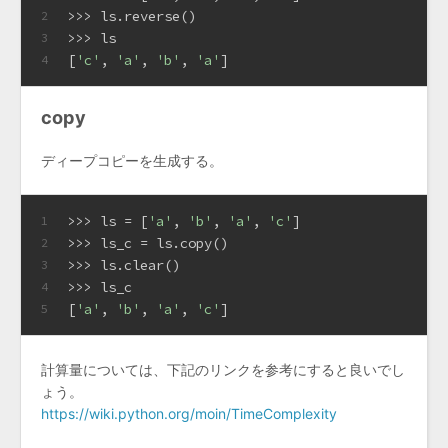
>>> 
ls.reverse()
2
>>> 
ls
3
[
'c'
, 
'a'
, 
'b'
, 
'a'
]
4
copy
ディープコピーを生成する。
>>> 
ls = [
'a'
, 
'b'
, 
'a'
, 
'c'
]
1
>>> 
ls_c = ls.copy()
2
>>> 
ls.clear()
3
>>> 
ls_c
4
[
'a'
, 
'b'
, 
'a'
, 
'c'
]
5
計算量については、下記のリンクを参考にすると良いでし
ょう。
https://wiki.python.org/moin/TimeComplexity