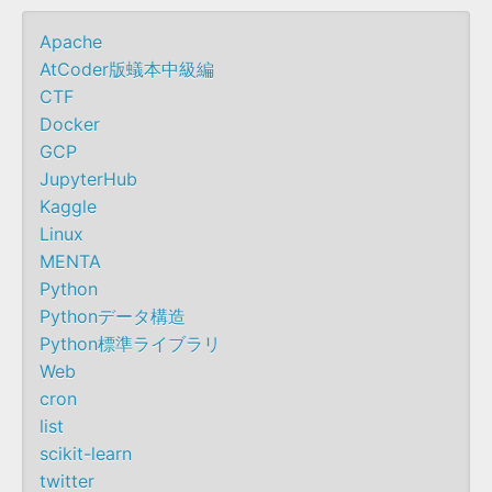
Apache
AtCoder版蟻本中級編
CTF
Docker
GCP
JupyterHub
Kaggle
Linux
MENTA
Python
Pythonデータ構造
Python標準ライブラリ
Web
cron
list
scikit-learn
twitter