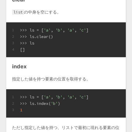
list
の中身を空にする。
>>> 
ls = [
'a'
, 
'b'
, 
'a'
, 
'c'
]
1
>>> 
ls.clear()
2
>>> 
ls
3
[]
4
index
指定した値を持つ要素の位置を取得する。
>>> 
ls = [
'a'
, 
'b'
, 
'a'
, 
'c'
]
1
>>> 
ls.index(
'b'
)
2
1
3
ただし指定した値を持つ、リストで最初に現れる要素の位