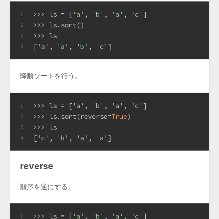
>>> 
ls = [
'a'
, 
'b'
, 
'a'
, 
'c'
]
1
>>> 
ls.sort()
2
>>> 
ls
3
[
'a'
, 
'a'
, 
'b'
, 
'c'
]
4
降順ソートを行う。
>>> 
ls = [
'a'
, 
'b'
, 
'a'
, 
'c'
]
1
>>> 
ls.sort(reverse=
True
)
2
>>> 
ls
3
[
'c'
, 
'b'
, 
'a'
, 
'a'
]
4
reverse
順序を逆にする。
>>> 
ls = [
'a'
, 
'b'
, 
'a'
, 
'c'
]
1