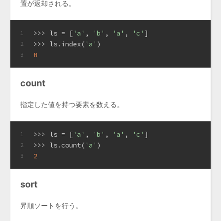
置が返却される。
>>> 
ls = [
'a'
, 
'b'
, 
'a'
, 
'c'
]
1
>>> 
ls.index(
'a'
)
2
0
3
count
指定した値を持つ要素を数える。
>>> 
ls = [
'a'
, 
'b'
, 
'a'
, 
'c'
]
1
>>> 
ls.count(
'a'
)
2
2
3
sort
昇順ソートを行う。