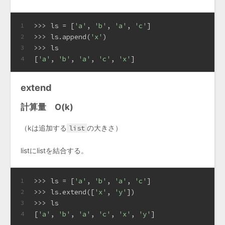
>>> 
ls = [
'a'
, 
'b'
, 
'a'
, 
'c'
]
1
>>> 
ls.append(
'x'
)
2
>>> 
ls
3
[
'a'
, 
'b'
, 
'a'
, 
'c'
, 
'x'
]
4
extend
計算量 O(k)
（kは追加する
list
の大きさ）
listにlistを結合する。
>>> 
ls = [
'a'
, 
'b'
, 
'a'
, 
'c'
]
1
>>> 
ls.extend([
'x'
, 
'y'
])
2
>>> 
ls
3
[
'a'
, 
'b'
, 
'a'
, 
'c'
, 
'x'
, 
'y'
]
4