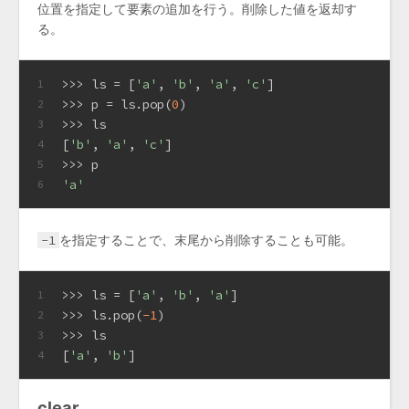
位置を指定して要素の追加を行う。削除した値を返却す
る。
>>> 
ls = [
'a'
, 
'b'
, 
'a'
, 
'c'
]
1
>>> 
p = ls.pop(
0
)
2
>>> 
ls
3
[
'b'
, 
'a'
, 
'c'
]
4
>>> 
p
5
'a'
6
-1
を指定することで、末尾から削除することも可能。
>>> 
ls = [
'a'
, 
'b'
, 
'a'
]
1
>>> 
ls.pop(
-1
)
2
>>> 
ls
3
[
'a'
, 
'b'
]
4
clear