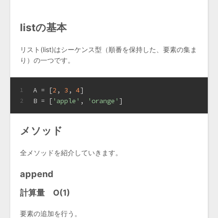
listの基本
リスト(list)はシーケンス型（順番を保持した、要素の集ま
り）の一つです。
A = [
2
, 
3
, 
4
]
1
B = [
'apple'
, 
'orange'
]
2
メソッド
全メソッドを紹介していきます。
append
計算量 O(1)
要素の追加を行う。