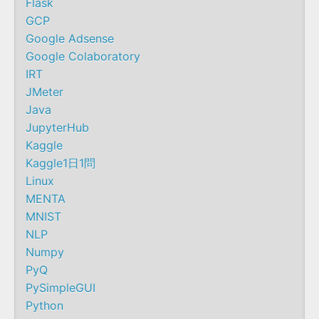
Flask
GCP
Google Adsense
Google Colaboratory
IRT
JMeter
Java
JupyterHub
Kaggle
Kaggle1日1問
Linux
MENTA
MNIST
NLP
Numpy
PyQ
PySimpleGUI
Python