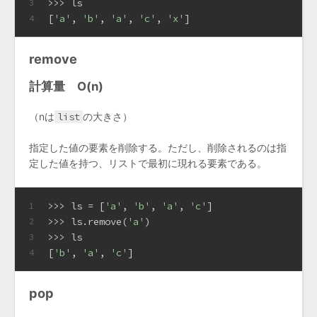
>>> 
ls
3
[
'a'
, 
'b'
, 
'a'
, 
'c'
, 
'x'
]
4
remove
計算量 O(n)
（nは
list
の大きさ）
指定した値の要素を削除する。ただし、削除されるのは指
定した値を持つ、リストで最初に現れる要素である。
>>> 
ls = [
'a'
, 
'b'
, 
'a'
, 
'c'
]
1
>>> 
ls.remove(
'a'
)
2
>>> 
ls
3
[
'b'
, 
'a'
, 
'c'
]
4
pop