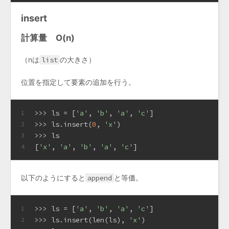
insert
計算量 O(n)
（nは
list
の大きさ）
位置を指定して要素の追加を行う。
>>> 
ls = [
'a'
, 
'b'
, 
'a'
, 
'c'
]
1
>>> 
ls.insert(
0
, 
'x'
)
2
>>> 
ls
3
[
'x'
, 
'a'
, 
'b'
, 
'a'
, 
'c'
]
4
以下のようにすると
append
と等価。
>>> 
ls = [
'a'
, 
'b'
, 
'a'
, 
'c'
]
1
>>> 
ls.insert(len(ls), 
'x'
)
2