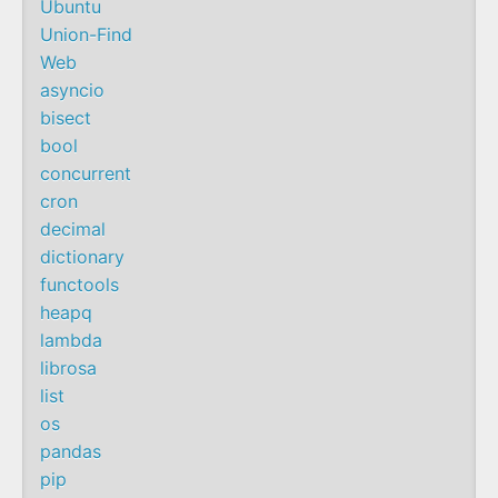
Ubuntu
Union-Find
Web
asyncio
bisect
bool
concurrent
cron
decimal
dictionary
functools
heapq
lambda
librosa
list
os
pandas
pip